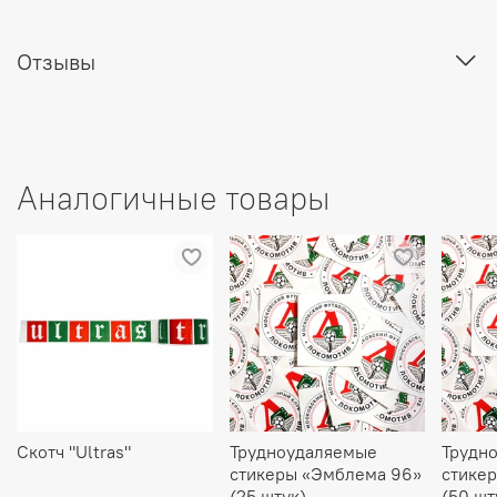
Отзывы
Аналогичные товары
Скотч "Ultras"
Трудноудаляемые
Трудн
стикеры «Эмблема 96»
стике
(25 штук)
(50 шт